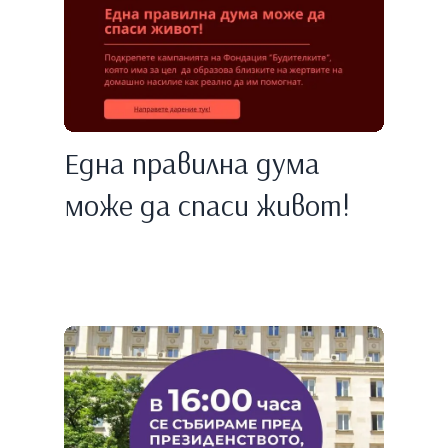
Една правилнa дума
може да спаси живот!