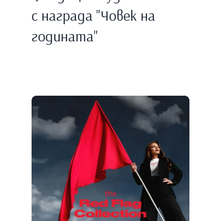
с награда "Човек на
годината"