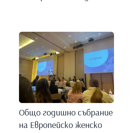
Общо годишно събрание
на Европейско женско