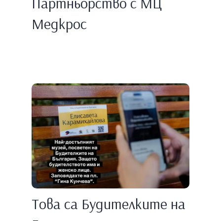
Партньорство с МЦ
Медкрос
Това са Будителките на