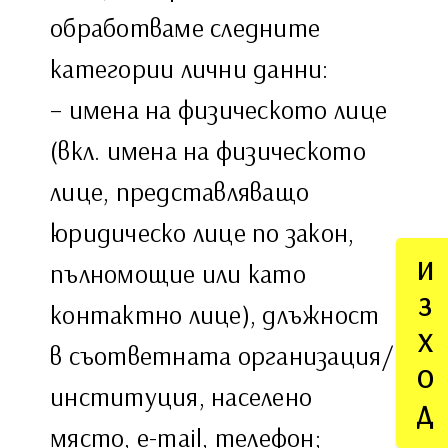
обработваме следните
категории лични данни:
– имена на физическото лице
(вкл. имена на физическото
лице, представляващо
юридическо лице по закон,
И
пълномощие или като
З
контактно лице), длъжност
Х
в съответната организация/
О
институция, населено
Д
място, e-mail, телефон;